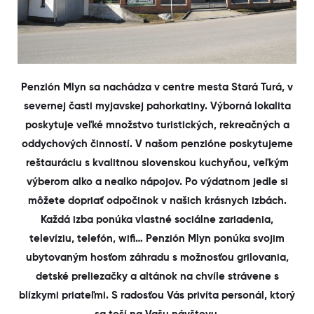
Penzión Mlyn sa nachádza v centre mesta Stará Turá, v
severnej časti myjavskej pahorkatiny. Výborná lokalita
poskytuje veľké množstvo turistických, rekreačných a
oddychových činností. V našom penzióne poskytujeme
reštauráciu s kvalitnou slovenskou kuchyňou, veľkým
výberom alko a nealko nápojov. Po výdatnom jedle si
môžete dopriať odpočinok v našich krásnych izbách.
Každá izba ponúka vlastné sociálne zariadenia,
televíziu, telefón, wifi… Penzión Mlyn ponúka svojim
ubytovaným hosťom záhradu s možnosťou grilovania,
detské preliezačky a altánok na chvíle strávene s
blízkymi priateľmi. S radosťou Vás privíta personál, ktorý