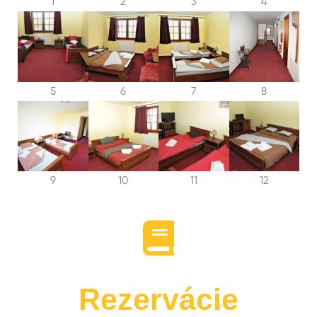
1
2
3
4
5
6
7
8
9
10
11
12
Rezervácie