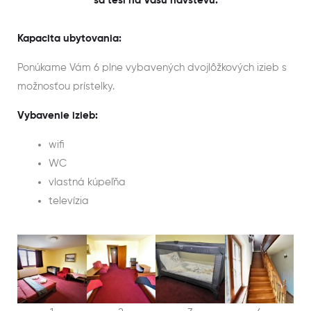
sa teší na Vašu návštevu.
Kapacita ubytovania:
Ponúkame Vám 6 plne vybavených dvojlôžkových izieb s
možnosťou prístelky.
Vybavenie izieb:
wifi
WC
vlastná kúpeľňa
televízia